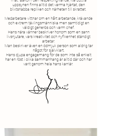
mat.
Bakom den respektingivande, lite buttra
uppsynen finns alltid det varma hjärtat, den
blixtsnabba repliken och närheten till skrattet.
Medarbetare vittnar om en hårt arbetande, krävande
och extrem tävlingsmänniska men samtidigt en
väldigt generös och varm chef.
Hans nära vänner beskriver honom som en sann
livsnjutare, vars kreativitet och nyfikenhet ständigt
arbetar.
Man beskriver även en ödmjuk person som aldrig tar
något för självklart.
Hans djupa engagemang för de som inte så enkelt
har en röst i olika sammanhang är alltid där och har
varit genom hela hans karriär.